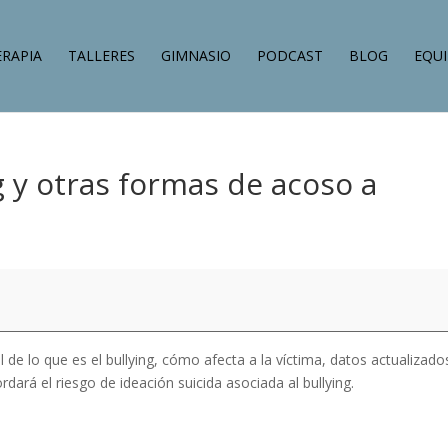
ERAPIA
TALLERES
GIMNASIO
PODCAST
BLOG
EQU
g y otras formas de acoso a
l de lo que es el bullying, cómo afecta a la víctima, datos actualizado
dará el riesgo de ideación suicida asociada al bullying.