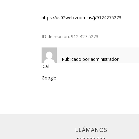
menores
https://us02web.zoom.us/j/9124275273
ID de reunión: 912 427 5273
Publicado por
administrador
iCal
Google
LLÁMANOS