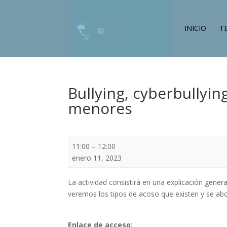
INICIO
T
Bullying, cyberbullyin
menores
Bullying,
11:00
–
12:00
cyberbullying
enero 11, 2023
y
otras
La actividad consistirá en una explicación genera
formas
veremos los tipos de acoso que existen y se abor
de
acoso
a
Enlace de acceso: