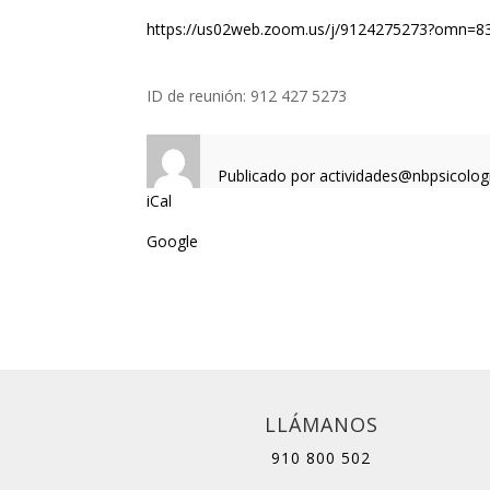
https://us02web.zoom.us/j/9124275273?omn=
ID de reunión: 912 427 5273
Publicado por
actividades@nbpsicolog
iCal
Google
LLÁMANOS
910 800 502