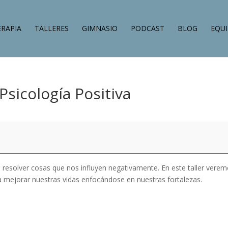
ERAPIA
TALLERES
GIMNASIO
PODCAST
BLOG
EQU
Psicología Positiva
a resolver cosas que nos influyen negativamente. En este taller vere
 a mejorar nuestras vidas enfocándose en nuestras fortalezas.