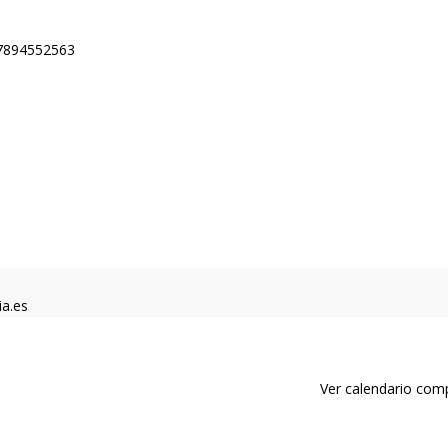
87894552563
ia.es
Ver calendario com