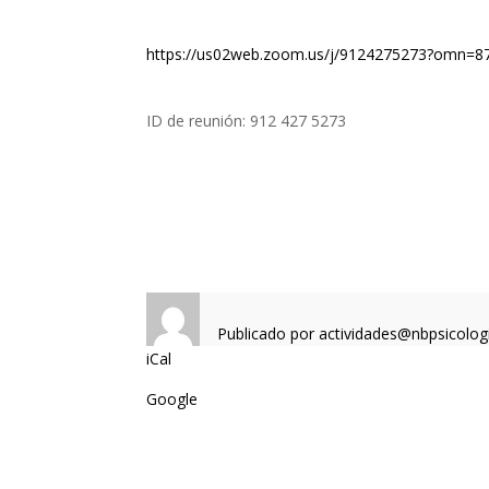
https://us02web.zoom.us/j/9124275273?omn=
ID de reunión: 912 427 5273
Publicado por
actividades@nbpsicolog
iCal
Google