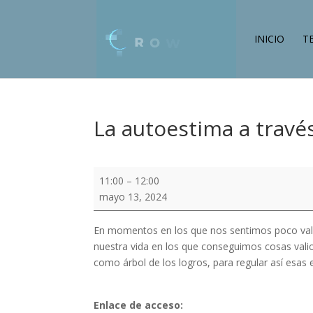
INICIO
T
La autoestima a través
La
11:00
–
12:00
autoestima
mayo 13, 2024
a
través
En momentos en los que nos sentimos poco val
del
nuestra vida en los que conseguimos cosas valio
árbol
como árbol de los logros, para regular así esas
de
los
logros
Enlace de acceso: