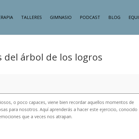
ERAPIA
TALLERES
GIMNASIO
PODCAST
BLOG
EQU
 del árbol de los logros
iosos, o poco capaces, viene bien recordar aquellos momentos de
sas para nosotros. Aquí aprenderás a hacer este ejercicio, conocido
 emociones que a veces nos atrapan.