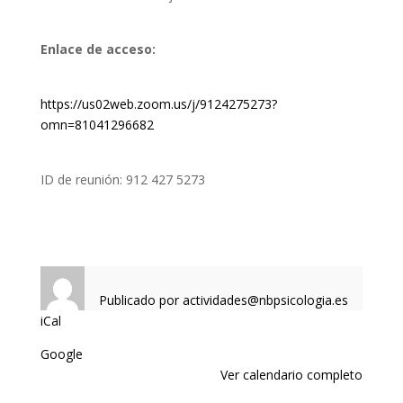
Enlace de acceso:
https://us02web.zoom.us/j/9124275273?
omn=81041296682
ID de reunión: 912 427 5273
Publicado por
actividades@nbpsicologia.es
iCal
Google
Ver calendario completo