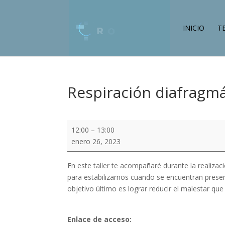
INICIO
T
Respiración diafragmá
Respiración
12:00
–
13:00
diafragmática
enero 26, 2023
guiada
En este taller te acompañaré durante la realizaci
para estabilizarnos cuando se encuentran presen
objetivo último es lograr reducir el malestar 
Enlace de acceso: